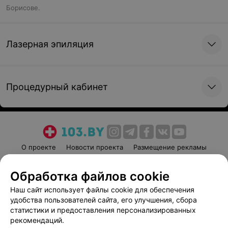
Борисове.
Лазерная эпиляция
Процедурный кабинет
О проекте
Новости проекта
Размещение рекламы
Медицинский маркетинг
Публичный договор
Обработка файлов cookie
Пользовательское соглашение
Способы оплаты
Наш сайт использует файлы cookie для обеспечения
Вакансии
Партнеры
удобства пользователей сайта, его улучшения, сбора
Написать руководителю 103.by
статистики и предоставления персонализированных
Написать в поддержку
рекомендаций.