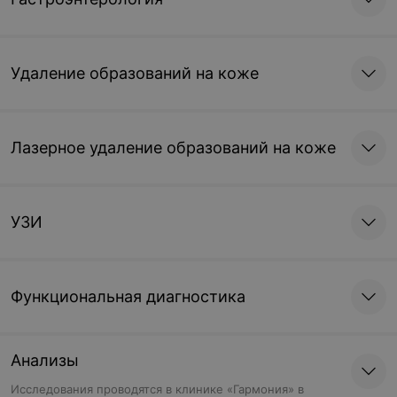
клеща в дерматологии
Исследования проводятся в
клинике «Гармония» в
Борисове.
Удаление образований на коже
5,89 руб.
Записаться
Лазерное удаление образований на коже
Прочие услуги
Разбор уходовых
Регистрация и выдача
УЗИ
средств
медицинских
документов для
мецинских центров в
дерматологии
Функциональная диагностика
31,42 руб.
0,71 руб.
Записаться
Записаться
Анализы
Исследования проводятся в клинике «Гармония» в