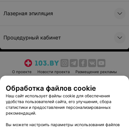
Лазерная эпиляция
Процедурный кабинет
О проекте
Новости проекта
Размещение рекламы
Медицинский маркетинг
Публичный договор
Обработка файлов cookie
Пользовательское соглашение
Способы оплаты
Наш сайт использует файлы cookie для обеспечения
Вакансии
Партнеры
удобства пользователей сайта, его улучшения, сбора
Написать руководителю 103.by
статистики и предоставления персонализированных
Написать в поддержку
рекомендаций.
Персональные настройки cookie
Вы можете настроить параметры использования файлов
Обработка персональных данных