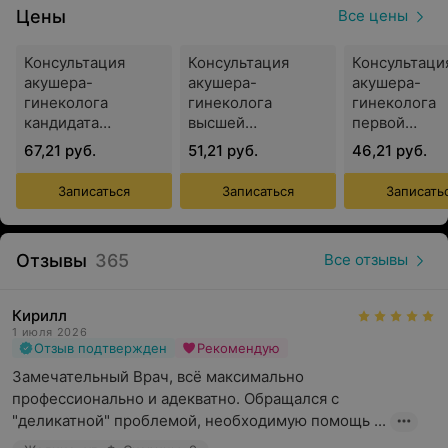
Цены
Все цены
Опытные врачи
Консультация
Консультация
Консультаци
Миссия центра заключается в заботе о здоровье
акушера-
акушера-
акушера-
граждан. Приемы ведут опытные врачи высшей
гинеколога
гинеколога
гинеколога
квалификационной категории, кандидаты
кандидата
высшей
первой
медицинских наук. Доктора занимаются научной
медицинских наук
квалификационной
квалификац
67,21 руб.
51,21 руб.
46,21 руб.
деятельностью и являются авторами публикаций и
категории
категории
инструкций по применению, владельцами
Записаться
Записаться
Записать
патентов на изобретения, членами-
корреспондентами Российской Академии Наук.
Отзывы
365
Все отзывы
Медицинский центр «Гармония» в Жодино работает с
Кирилл
1 июля 2026
2013 года и получил кредит доверия граждан. Центр
Отзыв подтвержден
Рекомендую
стремится к развитию и открывает новые направления,
Замечательный Врач, всё максимально 
среди которых — лазерная эпиляция на диодном
профессионально и адекватно. Обращался с 
немецком аппарате MEDIOSTAR. Кроме того, в центре
"деликатной" проблемой, необходимую помощь ...
функционирует кабинет эстетической гинекологии. На
фракционном СО2 лазере итальянской фирмы DEKA, по