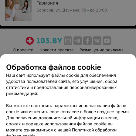
Гармония
Борисов, ул. Даумана, 78
до 20:00
О проекте
Новости проекта
Размещение рекламы
Медицинский маркетинг
Публичный договор
Обработка файлов cookie
Пользовательское соглашение
Способы оплаты
Наш сайт использует файлы cookie для обеспечения
Вакансии
Партнеры
удобства пользователей сайта, его улучшения, сбора
Написать руководителю 103.by
статистики и предоставления персонализированных
Написать в поддержку
рекомендаций.
Персональные настройки cookie
Вы можете настроить параметры использования файлов
Обработка персональных данных
cookie или изменить свое согласие в более позднее время.
Для получения дополнительной информации о целях,
сроках и порядке использования файлов cookie вы
можете ознакомиться с нашей
Политикой обработки
файлов cookie