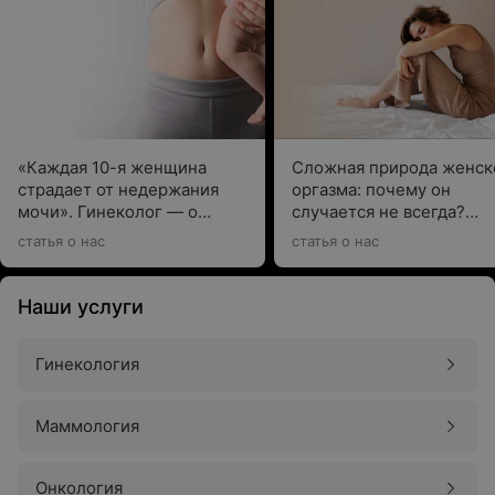
«Каждая 10-я женщина
Сложная природа женск
страдает от недержания
оргазма: почему он
мочи». Гинеколог — о
случается не всегда?
послеродовых проблемах
Рассказывает гинеколог
статья о нас
статья о нас
эндокринолог
Наши услуги
Гинекология
Маммология
Онкология