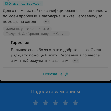
— кардиолога
Отзыв подтвержден
— невролога
Долго не могла найти квалифицированного специалиста 
— дерматолога
по моей проблеме. Благодарна Никите Сергеевичу за 
— онколога
помощь, на сегодня...
— терапевта
Жодино, ул. Ф. Скорины, 9
УЗИ
Ткачук Н. С. - Уролог-хирург • Хирург
Холтеровское (суточное) мониторирование
Гармония
Денситометрия
Большое спасибо за отзыв и добрые слова. Очень 
рады, что помощь Никиты Сергеевича принесла 
Лазерная эпиляция
заметный результат и ваше сам...
Выдача больничных листов
Показать ещё
Оплатить услуги медицинского центра можно картами
рассрочек «Халва», «КартаFUN», «Красная карта» и
«Карта покупок», а также по договорам добровольного
Поделитесь мнением
страхования медицинских расходов.
«Гармония» — медицинский центр для женщины и её
семьи!