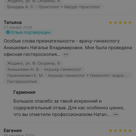
Жодино, ул. Ф. Скорины, 9
системе Mona Lisa Touch, выполняется омоложение
Бондарь А. С. - Проктолог • Хирург-проктолог
интимных зон, коррекция гипертрофии и различных
дефектов малых половых губ и преддверия влагалища.
Татьяна
С помощью лазера врачи также занимаются лечением
27 января 2026
генитоуринарного синдрома, опущения стенок
Отзыв подтвержден
влагалища 1-2 степени, синдрома релаксированного
Особые слова признательности - врачу-гинекологу 
влагалища, атрофии вульвы и многое другое. Здесь
Анишкевич Наталье Владимировне. Мне была проведена 
гармонично сочетаются современные методы
офисная гистероскопия...
диагностики, лечения и персональный подход к
Жодино, ул. Ф. Скорины, 9
каждому пациенту.
Анишкевич Н. В. - Акушер-гинеколог
Герасимович Е. М. - Акушер-гинеколог • Гинеколог-эндокринолог
Направления медицинского центра «Гармония»:
Гистероскопия
Приемы врачей:
Гармония
— гинеколога
Большое спасибо за такой искренний и 
— маммолога
содержательный отзыв. Для нас особенно ценно, 
— эндокринолога
что вы отметили профессионализм Натал...
— уролога
— проктолога
Евгения
— гастроэнтеролога
18 декабря 2025