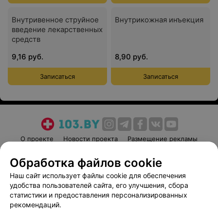
Внутривенное струйное
Внутрикожная инъекция
введение лекарственных
средств
9,16 руб.
8,90 руб.
Записаться
Записаться
О проекте
Новости проекта
Размещение рекламы
Медицинский маркетинг
Публичный договор
Обработка файлов cookie
Пользовательское соглашение
Способы оплаты
Наш сайт использует файлы cookie для обеспечения
Вакансии
Партнеры
удобства пользователей сайта, его улучшения, сбора
Написать руководителю 103.by
статистики и предоставления персонализированных
рекомендаций.
Написать в поддержку