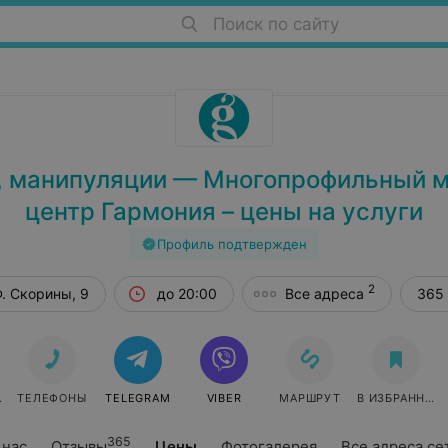
Поиск по сайту
 манипуляции — Многопрофильный 
центр Гармония – цены на услуги
Профиль подтвержден
2
Ф. Скорины, 9
до 20:00
Все адреса
365
СЯ
ТЕЛЕФОНЫ
TELEGRAM
VIBER
МАРШРУТ
В ИЗБРАННОЕ
365
 нас
Отзывы
Цены
Фотогалерея
Все адреса се