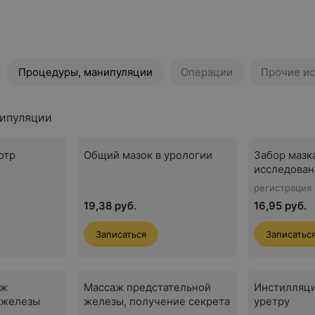
Процедуры, манипуляции
Операции
Прочие и
ипуляции
отр
Общий мазок в урологии
Забор мазк
исследован
регистрация
19,38 руб.
16,95 руб.
Записаться
Записатьс
аж
Массаж предстательной
Инстилляц
 железы
железы, получение секрета
уретру