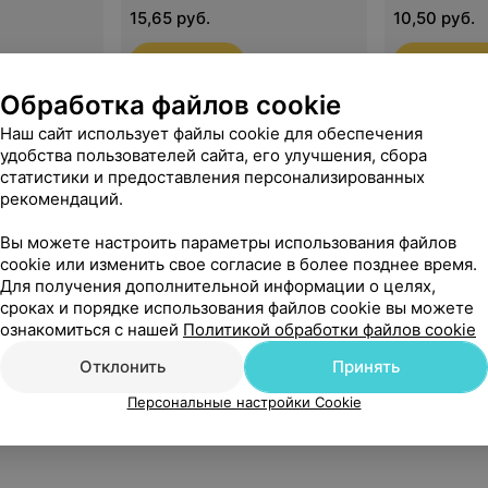
15,65 руб.
10,50 руб.
Записаться
Записатьс
Показать ещё
Обработка файлов cookie
Смотреть все
Наш сайт использует файлы cookie для обеспечения
ней уретры
Катетеризация мочевого
Электроре
удобства пользователей сайта, его улучшения, сбора
пузыря
остроконеч
статистики и предоставления персонализированных
ия
помощью р
рекомендаций.
ножа
Вы можете настроить параметры использования файлов
10,48 руб.
19,41 руб.
cookie или изменить свое согласие в более позднее время.
Для получения дополнительной информации о целях,
Записаться
Записатьс
сроках и порядке использования файлов cookie вы можете
ознакомиться с нашей
Политикой обработки файлов cookie
Отклонить
Принять
ция
Коагуляция папиллом,
оконечных
остроконечных кондилом
Персональные настройки Cookie
го члена,
полового члена, крайней
полипов
плоти (каждая
последующая)
24,17 руб.