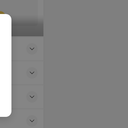
я
зекция
ных кондилом с
адиоволнового
я