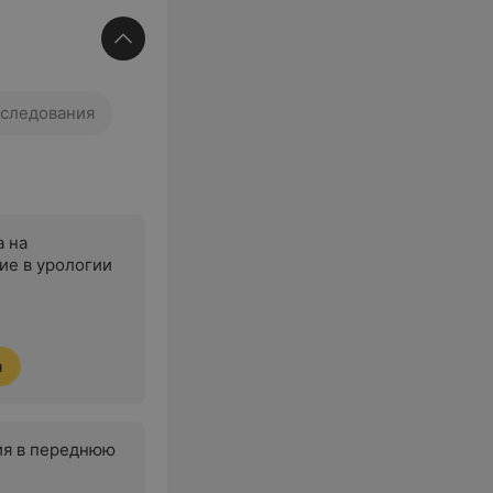
сследования
а на
ие в урологии
я
ия в переднюю